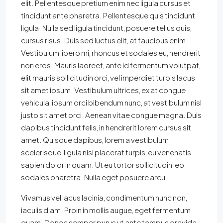
elit. Pellentesque pretium enim nec ligula cursus et
tincidunt ante pharetra. Pellentesque quis tincidunt
ligula. Nulla sed ligula tincidunt, posuere tellus quis,
cursus risus. Duis sed luctus elit, at faucibus enim.
Vestibulum libero mi, rhoncus et sodales eu, hendrerit
non eros. Mauris laoreet, ante id fermentum volutpat,
elit mauris sollicitudin orci, vel imperdiet turpis lacus
sit amet ipsum. Vestibulum ultrices, ex at congue
vehicula, ipsum orci bibendum nunc, at vestibulum nisl
justo sit amet orci. Aenean vitae congue magna. Duis
dapibus tincidunt felis, in hendrerit lorem cursus sit
amet. Quisque dapibus, lorem a vestibulum
scelerisque, ligula nisl placerat turpis, eu venenatis
sapien dolor in quam. Ut eu tortor sollicitudin leo
sodales pharetra. Nulla eget posuere arcu.
Vivamus vel lacus lacinia, condimentum nunc non,
iaculis diam. Proin in mollis augue, eget fermentum
quam. Donec semper purus ut ante tempus gravida.