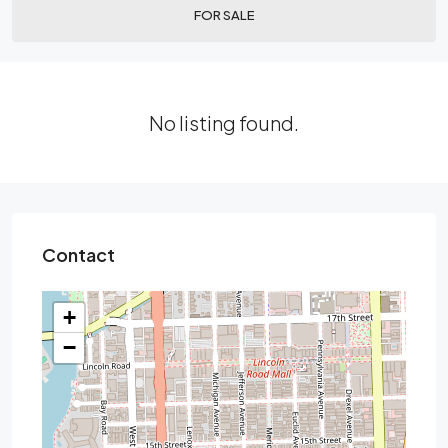
FOR SALE
No listing found.
Contact
+
−