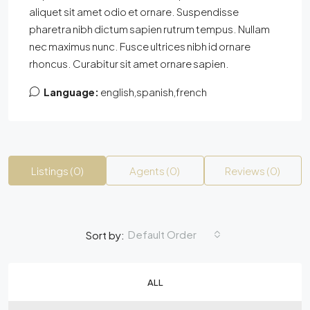
aliquet sit amet odio et ornare. Suspendisse
pharetra nibh dictum sapien rutrum tempus. Nullam
nec maximus nunc. Fusce ultrices nibh id ornare
rhoncus. Curabitur sit amet ornare sapien.
Language:
english,spanish,french
Listings (0)
Agents (0)
Reviews (0)
Default Order
Sort by:
ALL