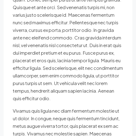
Quisque et ante orci. Sed venenatis turpis mi, non
varius justo scelerisque id. Maecenas fermentum
nunc sed maximus efficitur. Pellentesque nec turpis
viverra, cursus ex porta, porttitor odio. In gravida
ante nec eleifend commodo. Cras gravida interdum
nisl, vel venenatis nisl consectetur ut. Duis in erat quis
dui imperdiet pretium et eu purus. Fusce purus ex,
placerat et eros quis, lacinia tempor ligula. Mauris eu
efficitur ligula. Sed scelerisque, elit nec condimentum
ullamcorper, sem enim commodo ligula, ut porttitor
purus turpis ut sem. Ut vehicula velit nec lorem
tempus, hendrerit aliquam sapien lacinia. Aenean
quis efficitur odio.
Vivamus quis ligula nec diam fermentum molestie ut
ut dolor. In congue, neque quis fermentum tincidunt,
metus augue viverra tortor, quis placerat ex sem ac
turpis. Vivamus nec molestie sapien. Maecenas