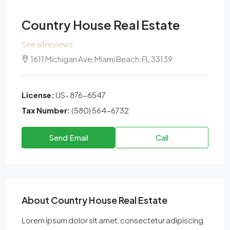
Country House Real Estate
See all reviews
1611 Michigan Ave, Miami Beach, FL 33139
License:
US- 876-6547
Tax Number:
(580) 564-6732
Send Email
Call
About Country House Real Estate
Lorem ipsum dolor sit amet, consectetur adipiscing