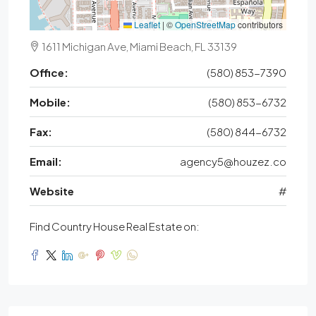
Leaflet
|
©
OpenStreetMap
contributors
1611 Michigan Ave, Miami Beach, FL 33139
Office:
(580) 853-7390
Mobile:
(580) 853-6732
Fax:
(580) 844-6732
Email:
agency5@houzez.co
Website
#
Find Country House Real Estate on: